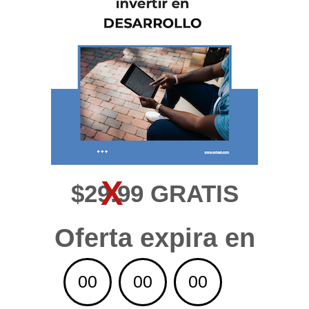
X
$29.99 GRATIS
Oferta expira en
00
00
00