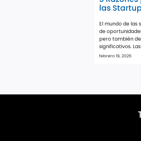
las Startu
Antes de 
El mundo de las 
de oportunidade
pero también de
significativos. La
mienten; según e
febrero 19, 2025
cerca del 90% de
fracasan. Más a
muchas no llegan 
luz. ¿Por qué oc
errores cometen
emprendedores a
proyecto? […]