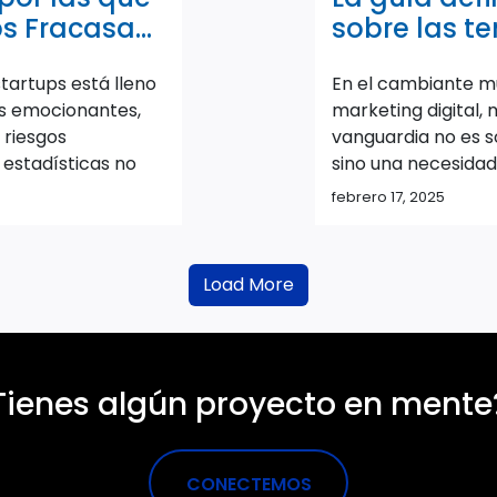
ps Fracasan
sobre las t
Despegar
de marketin
startups está lleno
En el cambiante m
s emocionantes,
marketing digital,
 riesgos
vanguardia no es s
s estadísticas no
sino una necesidad.
studios recientes,
profesionales del m
febrero 17, 2025
 las startups
propietarios de p
larmante aún,
empresas y los pro
ni siquiera a ver la
comprender e imp
Load More
urre esto? ¿Qué
últimas tendencias
 los
diferencia entre p
ntes de lanzar su
simplemente sobrev
tiene como objetiv
Tienes algún proyecto en mente
CONECTEMOS