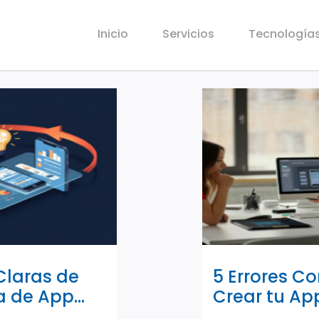
Inicio
Servicios
Tecnología
Claras de
5 Errores C
a de App
Crear tu Ap
 un MVP