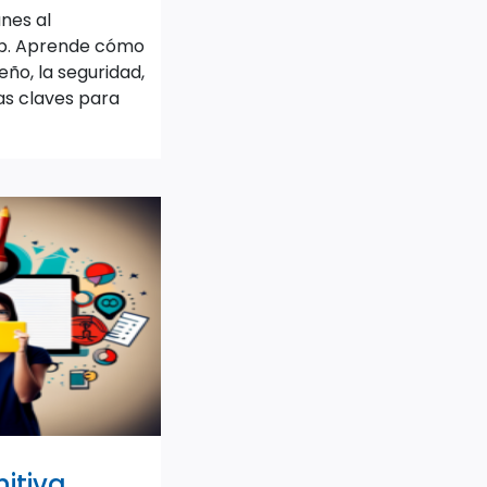
nes al
pp. Aprende cómo
eño, la seguridad,
as claves para
osa!
nitiva