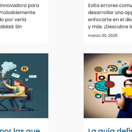
 innovadora para
Evita errores comu
 Probablemente
desarrollar una a
o por verla
enfocarte en el dis
lidad. Sin
y más. ¡Descubre l
e entrar de lleno
una app móvil exit
marzo 30, 2025
 es importante
e tu proyecto esté
adecuado para dar
so: construir un
 Viable (MVP).En
oraremos cómo
por las que
La guía defi